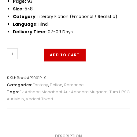
Page:
93
Size:
5×8
Category
: Literary Fiction (Emotional / Realistic)
Language
: Hindi
Delivery Time:
07-09 Days
ADD TO CART
SKU:
BookAP1001P-9
Categories:
Fantasy
,
Fiction
,
Romance
Tags:
Ek Adhoori Mohabbat Aur Adhoora Muqaam
,
Tum UPSC
Aur Main
,
Vedant Tiwari
DESCRIPTION