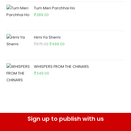
Tum Meri Parchhai Ho
₹
389.00
Hirni Ya Sherni
₹
975.00
₹
499.00
WHISPERS FROM THE CHINARS
₹
349.00
Sign up to publish with us