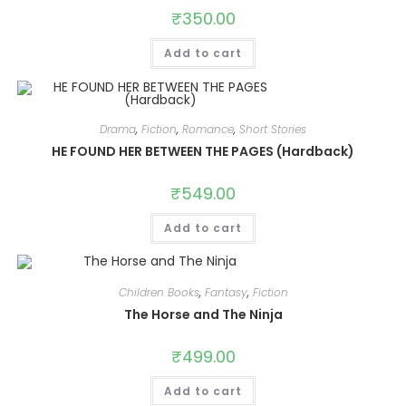
₹
350.00
Add to cart
Drama
,
Fiction
,
Romance
,
Short Stories
HE FOUND HER BETWEEN THE PAGES (Hardback)
₹
549.00
Add to cart
Children Books
,
Fantasy
,
Fiction
The Horse and The Ninja
₹
499.00
Add to cart