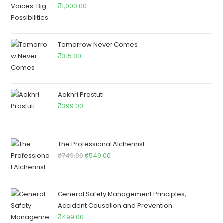
₹
1,000.00
Tomorrow Never Comes
₹
315.00
Aakhri Prastuti
₹
399.00
The Professional Alchemist
₹
749.00
₹
549.00
General Safety Management Principles,
Accident Causation and Prevention
₹
499.00