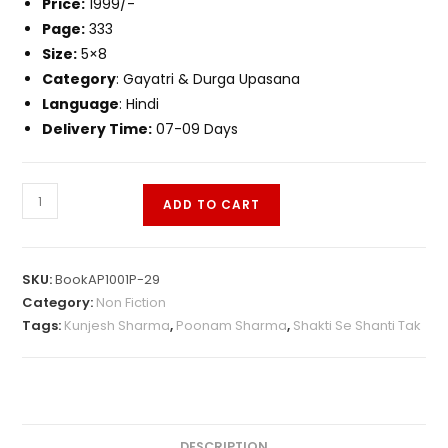
Price:
1999/-
Page:
333
Size:
5×8
Category
: Gayatri & Durga Upasana
Language
: Hindi
Delivery Time:
07-09 Days
ADD TO CART
SKU:
BookAP1001P-29
Category:
Non Fiction
Tags:
Kunjesh Sharma
,
Poonam Sharma
,
Shakti Se Shanti Tak
DESCRIPTION