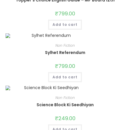
Topper’s Choice English Guide – MP Board 12th
₹
799.00
Add to cart
Non Fiction
Sylhet Referendum
₹
799.00
Add to cart
Non Fiction
Science Block Ki Seedhiyan
₹
249.00
Add to cart