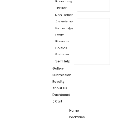
Romance
Thriller
Non Fiction
Anthology
Biography
Exam
Finance
Politics
Religion
Self Help
Gallery
Submission
Royalty
About Us
Dashboard
Cart
Home
Packages