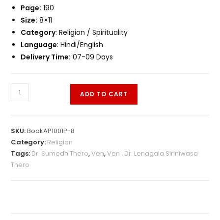
Page:
190
Size:
8×11
Category
: Religion / Spirituality
Language
: Hindi/English
Delivery Time:
07-09 Days
ADD TO CART
SKU:
BookAP1001P-8
Category:
Religion
Tags:
Dr. Sumedh Thero
,
Ven
,
Ven . Dr. Lenagala Siriniwasa
Thero