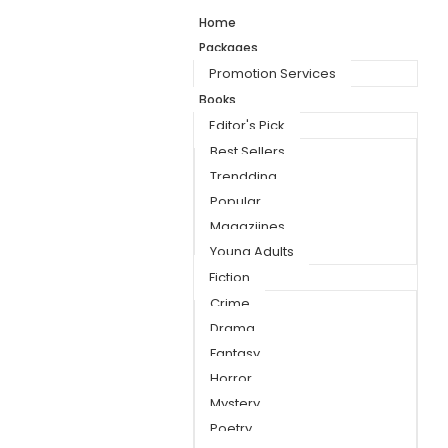
Home
Packages
Promotion Services
Books
Editor's Pick
Best Sellers
Trendding
Popular
Magaziines
Young Adults
Fiction
Crime
Drama
Fantasy
Horror
Mystery
Poetry