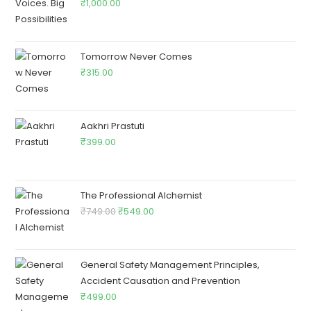
₹
1,000.00
Tomorrow Never Comes
₹
315.00
Aakhri Prastuti
₹
399.00
The Professional Alchemist
₹
749.00
₹
549.00
General Safety Management Principles,
Accident Causation and Prevention
₹
499.00